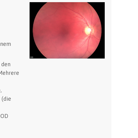
einem
r den
 Mehrere
,
 (die
 IOD