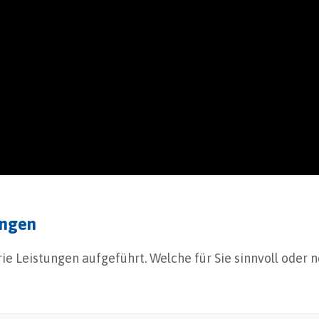
rsuchung am vorderen Augenabschnitt. Auffälligkeiten 
ungen
e Leistungen aufgeführt. Welche für Sie sinnvoll oder n